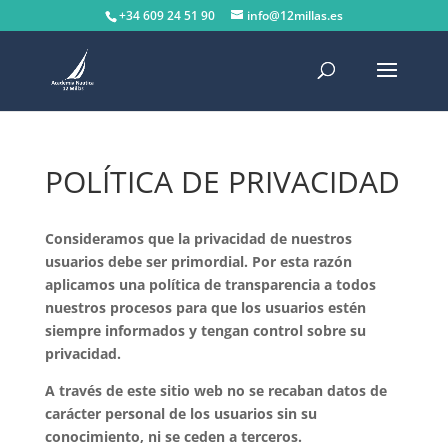
+34 609 24 51 90
info@12millas.es
POLÍTICA DE PRIVACIDAD
Consideramos
que
la
privacidad
de
nuestros
usuarios
debe
ser
primordial.
Por
esta
razón
aplicamos
una
política
de
transparencia
a
todos
nuestros
procesos
para
que
los
usuarios
estén
siempre
informados
y
tengan
control
sobre
su
privacidad.
A
través
de
este
sitio
web
no
se
recaban
datos
de
carácter
personal
de
los
usuarios
sin
su
conocimiento,
ni
se
ceden
a
terceros.