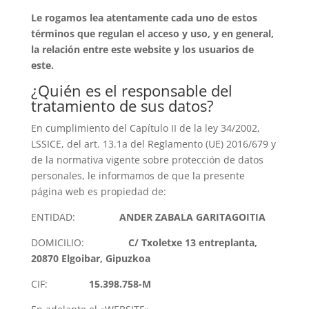
Le
rogamos
lea
atentamente
cada
uno
de
estos
términos
que
regulan
el
acceso
y
uso,
y
en
general,
la
relación
entre
este
website
y
los
usuarios
de
este.
¿Quién es el responsable del
tratamiento de sus datos?
En cumplimiento del Capítulo II de la ley 34/2002,
LSSICE, del art. 13.1a del Reglamento (UE) 2016/679 y
de la normativa vigente sobre protección de datos
personales, le informamos de que la presente
página web es propiedad de:
ENTIDAD:
ANDER
ZABALA
GARITAGOITIA
DOMICILIO:
C/
Txoletxe
13
entreplanta,
20870
Elgoibar,
Gipuzkoa
CIF:
15.398.758-M