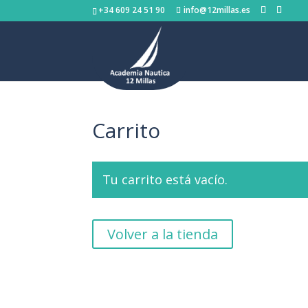
+34 609 24 51 90
info@12millas.es
Carrito
Tu carrito está vacío.
Volver a la tienda