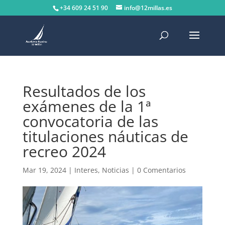
+34 609 24 51 90
info@12millas.es
Resultados de los
exámenes de la 1ª
convocatoria de las
titulaciones náuticas de
recreo 2024
Mar 19, 2024
|
Interes
,
Noticias
|
0 Comentarios