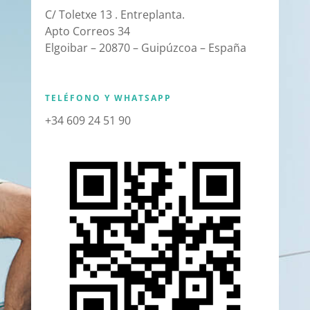
C/ Toletxe 13 . Entreplanta.
Apto Correos 34
Elgoibar – 20870 – Guipúzcoa – España
TELÉFONO Y WHATSAPP
+34 609 24 51 90