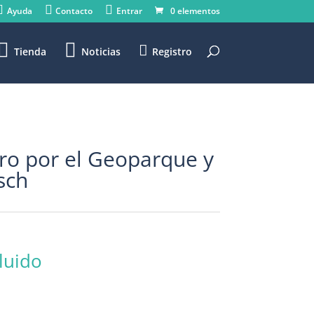
Ayuda
Contacto
Entrar
0 elementos
Tienda
Noticias
Registro
ro por el Geoparque y
ysch
luido