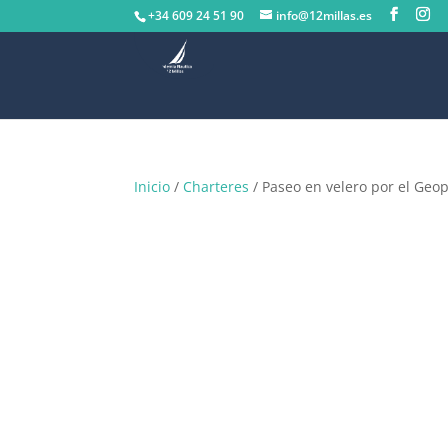
+34 609 24 51 90
info@12millas.es
Inicio
/
Charteres
/ Paseo en velero por el Geop